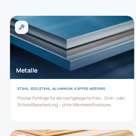
Metalle
STAHL, EDELSTAHL, ALUMINIUM, KUPFER, MESSING
Präzise Rohlinge für die nachgelagerte Fräs-, Dreh- oder
Schweißbearbeitung – ohne Wärmeeinflusszone.