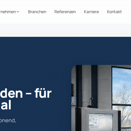
rnehmen
Branchen
Referenzen
Karriere
Kontakt
den – für
al
honend,