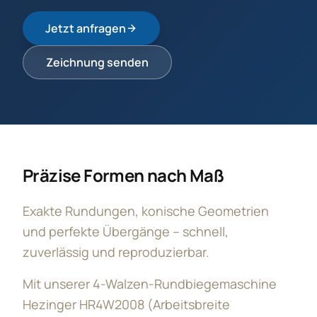
Jetzt anfragen
Zeichnung senden
Präzise Formen nach Maß
Exakte Rundungen, konische Geometrien
und perfekte Übergänge – schnell,
zuverlässig und reproduzierbar.
Mit unserer 4-Walzen-Rundbiegemaschine
Hezinger HR4W2008 (Arbeitsbreite