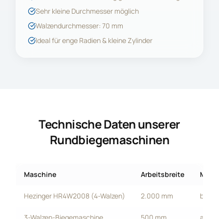
Sehr kleine Durchmesser möglich
Walzendurchmesser: 70 mm
Ideal für enge Radien & kleine Zylinder
Technische Daten unserer
Rundbiegemaschinen
Maschine
Arbeitsbreite
Max. 
Hezinger HR4W2008 (4-Walzen)
2.000 mm
bis ca
3-Walzen-Biegemaschine
500 mm
abhän