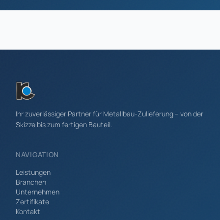
Ihr zuverlässiger Partner für Metallbau-Zulieferung – von der
Skizze bis zum fertigen Bauteil.
NAVIGATION
Leistungen
Branchen
Unternehmen
Zertifikate
Kontakt