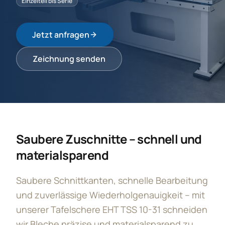
Einzelteil bis Serie
Jetzt anfragen
Zeichnung senden
Saubere Zuschnitte – schnell und
materialsparend
Saubere Schnittkanten, schnelle Bearbeitung
und zuverlässige Wiederholgenauigkeit – mit
unserer Tafelschere EHT TSS 10-31 schneiden
wir Bleche präzise und materialsparend zu.