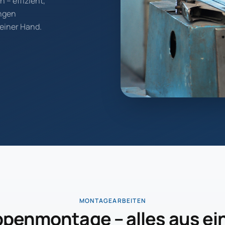
 – effizient,
ungen
 einer Hand.
MONTAGEARBEITEN
penmontage – alles aus ei