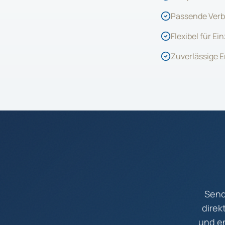
Passende Verb
Flexibel für E
Zuverlässige 
Send
direk
und e