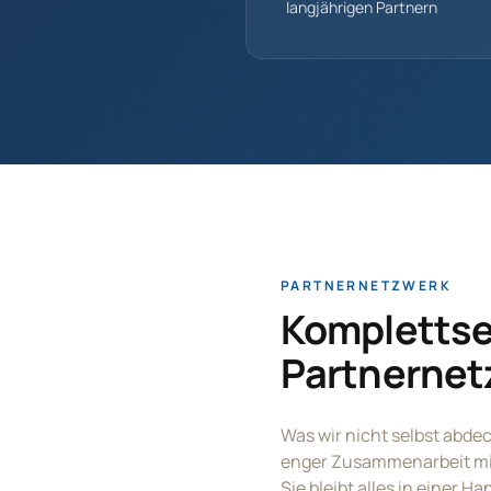
langjährigen Partnern
PARTNERNETZWERK
Komplettse
Partnernet
Was wir nicht selbst abdec
enger Zusammenarbeit mit
Sie bleibt alles in einer Ha