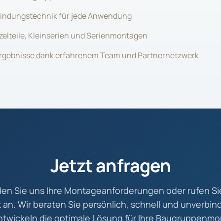
indungstechnik für jede Anwendung
inzelteile, Kleinserien und Serienmontagen
Ergebnisse dank erfahrenem Team und Partnernetzwerk
Jetzt anfragen
en Sie uns Ihre Montageanforderungen oder rufen Si
t an. Wir beraten Sie persönlich, schnell und unverbind
ntwickeln die optimale Lösung für Ihre Baugruppenmo