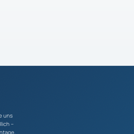
e uns
lich –
ntage.