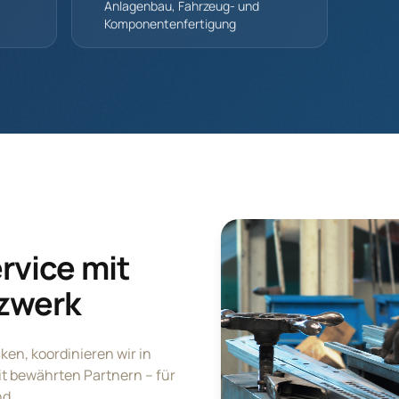
Anlagenbau, Fahrzeug- und
Komponentenfertigung
rvice mit
zwerk
ken, koordinieren wir in
 bewährten Partnern – für
nd.