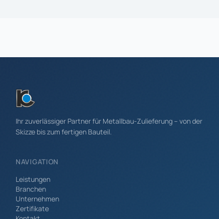
werde Teil unseres Teams. Bei uns arbeiten
hochqualifizierte Mitarbeiter in familiärer
Atmosphäre eines erfolgreichen Unternehmens im
Mittelstand. Hier kennt der Chef noch jeden
persönlich. Hier arbeiten alle zusammen. Deine
Ausbildung Bei Deiner Ausbildung lernst Du alles
kennen rund um die kaufmännischen Tätigkeiten in
einem modernen Industrieunternehmen, wie
Auftragsbearbeitung, Materialbeschaffung,
Rechnungswesen, Marketing, Unterstützung des
Vertriebs und Personalverwaltung. Wir bringen Dir
bei, bürowirtschaftliche Aufgaben zu organisieren
und zu bearbeiten. Deine Zukunft Kaufmann/-frau
Ihr zuverlässiger Partner für Metallbau-Zulieferung – von der
für Büromanagement ist ein dreijähriger
Skizze bis zum fertigen Bauteil.
anerkannter Ausbildungsberuf. Danach übernehmen
wir Dich gerne in unser Team. Nachwuchstalente
wie Du bringen uns nach vorn, deshalb bezahlen wir
NAVIGATION
auch überdurchschnittliche Gehälter an unsere
Mitarbeiter und bieten je nach persönlichem Bedarf
Leistungen
flexible Arbeitszeitmodelle. Bei Interesse
Branchen
qualifizieren wir Dich auch später gern weiter und
Unternehmen
begleiten Dich auf Deinem gesamten Weg ins
Zertifikate
Arbeitsleben. Und solltest Du später einmal Kinder
Kontakt