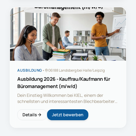
bewegst große und kleine Paletten spielend durch
die Fertigungs- und Lagerhallen. Du bist die Vorstufe
und gleichzeitig der letzte wichtige Schritt der
Produktion. Du prüfst die gelieferten Waren auf
Qualität und Menge. Du stellst die Materialien für die
Fertigung bereit. Fertige Bauteile wirst du perfekt
verpacken um sie in die Welt versenden zu können.
So bist Du ein wichtiger Teil bei der Herstellung
Pumpenanlagen, Kehrmaschinen, Anlagen in der
Medizintechnik oder auch von Kunstwerken.
AUSBILDUNG
•
06188 Landsberg bei Halle/Leipzig
Ausbildung 2026 - Kauffrau/Kaufmann für
Büromanagement (m/w/d)
Dein Einstieg Willkommen bei KIEL, einem der
schnellsten und interessantesten Blechbearbeiter
in Mitteldeutschland. Wir sind europaweit tätig und
fertigen für sehr viele Branchen Blechteile und
Details
Jetzt bewerben
Metallbaugruppen. Hier findest Du jede Menge
Abwechslung und spannende Aufgaben. Mache die
Welt ein Stück reicher mit Deiner Mitarbeit und