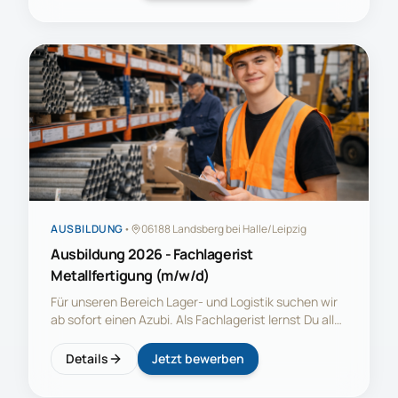
Schweißen und das Bedienen komplexer
Laserschneid- und Wasserstrahlschneidanlagen.
AUSBILDUNG
•
06188 Landsberg bei Halle/Leipzig
Ausbildung 2026 - Fachlagerist
Metallfertigung (m/w/d)
Für unseren Bereich Lager- und Logistik suchen wir
ab sofort einen Azubi. Als Fachlagerist lernst Du alles
kennen rund um die Lagerprozesse und
Güterbewegung in der Metallbearbeitung. Du wirst
Details
Jetzt bewerben
ein Spezialist im Umgang mit dem Gabelstapler. Wir
bringen Dir bei LKWs sicher zu Be- und Entladen. Du